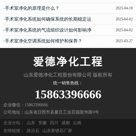
·手术室净化的原理是什么？
2025-04-19
·手术室净化系统如何确保系统的长期稳定运
2025-04-02
行？
·手术室净化系统的气流组织设计如何影响净
2025-04-02
化成效？
·手术室净化空调系统如何维护和保养？
2025-03-27
山东爱德净化工程股份有限公司 版权所有
统一销售热线：
15863396666
企业微信：15863396666
公司地址：山东省日照市县夏庄工业莒园新华路9号
企业分站：
山东
安徽
四川
成都
云南
友情链接：
路沿石
山东黄锈石厂家